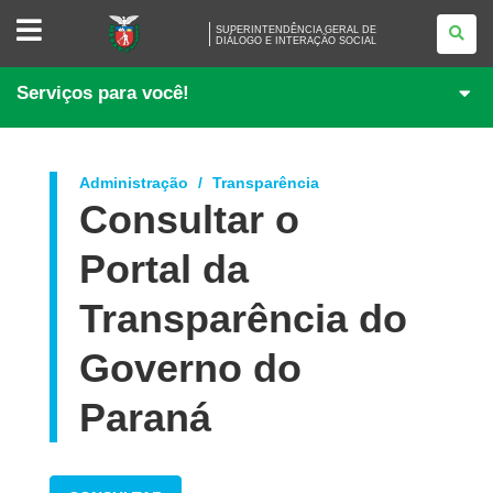
SUPERINTENDÊNCIA
SUPERINTENDÊNCIA GERAL DE
GERAL
DIÁLOGO E INTERAÇÃO SOCIAL
DE
<BR
/>DIÁLOGO
Serviços para você!
E
INTERAÇÃO
SOCIAL
Administração
Transparência
Consultar o
Portal da
Transparência do
Governo do
Paraná