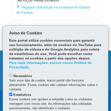
Serviços Relacionados:
Registrar solicitação na ouvidoria do Estado
do Paraná
ÓRGÃO RESPONSÁVEL
Aviso de Cookies
DEIXE SUA OPINIÃO
Este portal utiliza cookies essenciais para garantir
seu funcionamento, além de cookies do YouTube para
exibição de vídeos e do Google Analytics para coleta
de estatísticas de uso. Você pode escolher como
DENUNCIE CORRUPÇÃO
tratamos os cookies a partir das opções abaixo.
Para mais informações, acesse nossa Política de
Privacidade.
OUVIDORIA
Necessários
Sem esse tipo de cookie, nosso portal não funciona
MAPA DO SITE
plenamente. Esses cookies não coletam informações sobre o
visitante.
Estatísticos
Navegação
Esses cookies nos ajudam a entender como os visitantes
interagem com nosso site. As informações são coletadas
Principal
anonimamente, não identificam o visitante.