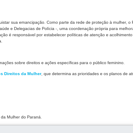
uistar sua emancipação. Como parte da rede de proteção à mulher, o
Saúde e Delegacias de Polícia -, uma coordenação própria para melhor
ção é responsável por estabelecer políticas de atenção e acolhimento
a.
ações sobre direitos e ações específicas para o público feminino.
s Direitos da Mulher
, que determina as prioridades e os planos de a
s da Mulher do Paraná.
ida como
Lei Maria da Penha
, criou mecanismos para coibir e preveni