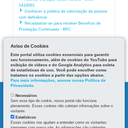
1410001
Conhecer a política de valorização da pessoa
com deficiência
Recadastrar-se para receber Benefício de
Prestação Continuada - BPC
Aviso de Cookies
LOCAIS DE ATENDIMENTO
Este portal utiliza cookies essenciais para garantir
ÓRGÃO RESPONSÁVEL
seu funcionamento, além de cookies do YouTube para
exibição de vídeos e do Google Analytics para coleta
DEIXE SUA OPINIÃO
de estatísticas de uso. Você pode escolher como
tratamos os cookies a partir das opções abaixo.
Para mais informações, acesse nossa Política de
Privacidade.
DENUNCIE CORRUPÇÃO
Necessários
Sem esse tipo de cookie, nosso portal não funciona
OUVIDORIA
plenamente. Esses cookies não coletam informações sobre o
visitante.
Estatísticos
MAPA DO SITE
Esses cookies nos ajudam a entender como os visitantes
interagem com nosso site. As informações são coletadas