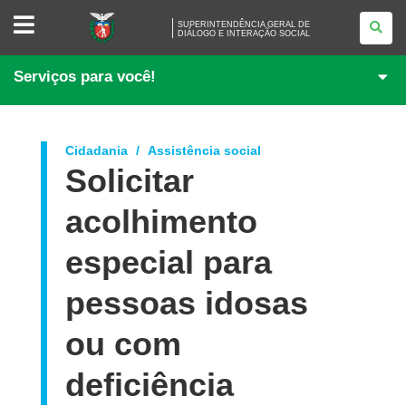
SUPERINTENDÊNCIA
SUPERINTENDÊNCIA GERAL DE
GERAL
DIÁLOGO E INTERAÇÃO SOCIAL
DE
<BR
/>DIÁLOGO
Serviços para você!
E
INTERAÇÃO
SOCIAL
Cidadania
Assistência social
Solicitar
acolhimento
especial para
pessoas idosas
ou com
deficiência