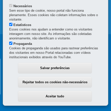
DENUNCIE CORRUPÇÃO
Necessários
Sem esse tipo de cookie, nosso portal não funciona
OUVIDORIA
plenamente. Esses cookies não coletam informações sobre o
visitante.
Estatísticos
MAPA DO SITE
Esses cookies nos ajudam a entender como os visitantes
interagem com nosso site. As informações são coletadas
anonimamente, não identificam o visitante.
Navegação
Propaganda
Cookies de propaganda são usados para rastrear preferências
Principal
dos visitantes em nosso Portal relacionadas com vídeos
institucionais exibidos através do YouTube.
SUDIS
SUPERINTENDÊNCIA GERAL DE DIÁLOGO E
INTERAÇÃO SOCIAL
Salvar preferências
Palácio das Araucárias
Rua Jacy Loureiro de Campos, 4 andar - Centro Cívico
-
82590-300
-
Rejeitar todos os cookies não-necessários
Curitiba
-
PR
MAPA
(41) 3388-4628 / 3388-4629
Aceitar tudo