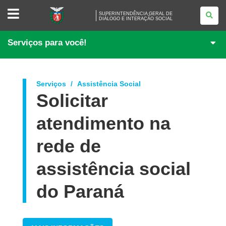
SUPERINTENDÊNCIA
SUPERINTENDÊNCIA GERAL DE
GERAL
DIÁLOGO E INTERAÇÃO SOCIAL
DE
<BR
/>DIÁLOGO
Serviços para você!
E
INTERAÇÃO
SOCIAL
Serviços
Assistência Social
Solicitar
atendimento na
rede de
assistência social
do Paraná