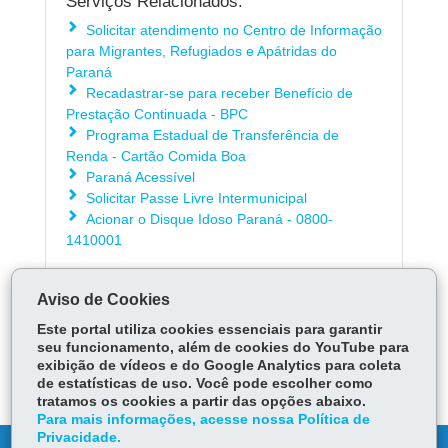
Serviços Relacionados:
Solicitar atendimento no Centro de Informação
para Migrantes, Refugiados e Apátridas do
Paraná
Recadastrar-se para receber Benefício de
Prestação Continuada - BPC
Programa Estadual de Transferência de
Renda - Cartão Comida Boa
Paraná Acessível
Solicitar Passe Livre Intermunicipal
Acionar o Disque Idoso Paraná - 0800-
1410001
Aviso de Cookies
LOCAIS DE ATENDIMENTO
Este portal utiliza cookies essenciais para garantir
ÓRGÃO RESPONSÁVEL
seu funcionamento, além de cookies do YouTube para
exibição de vídeos e do Google Analytics para coleta
DEIXE SUA OPINIÃO
de estatísticas de uso. Você pode escolher como
tratamos os cookies a partir das opções abaixo.
Para mais informações, acesse nossa Política de
Privacidade.